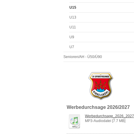
U15
U13
U11
U9
U7
Senioren/AH - Ü50/Ü90
Werbedurchsage 2026/2027
Werbedurchsage_2026_2027
MP3-Audiodatei [7.7 MB]