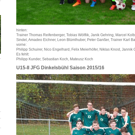
hinten:
Trainer Thomas Reifenberger, Tobias Wölflik, Janik Gehring, Marcel Kolb
Sindel, Amadeo Eichner, Leon Blümlhuber, Peter Ganßer, Trainer Karl B
vorne:
Philipp Schuirer, Nico Engelhard, Felix Meierhöfer, Niklas Knost, Janni
Es fehlt:
Philipp Kunder, Sebastian Koch, Mateusz Koch
U15-II JFG Dinkelsbühl Saison 2015/16