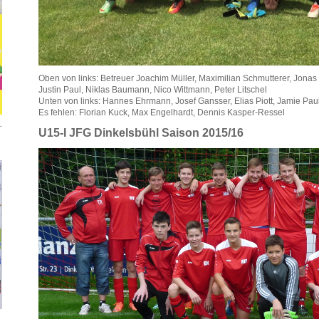
Oben von links: Betreuer Joachim Müller, Maximilian Schmutterer, Jonas 
Justin Paul, Niklas Baumann, Nico Wittmann, Peter Litschel
Unten von links: Hannes Ehrmann, Josef Gansser, Elias Piott, Jamie Pau
Es fehlen: Florian Kuck, Max Engelhardt, Dennis Kasper-Ressel
U15-I JFG Dinkelsbühl Saison 2015/16