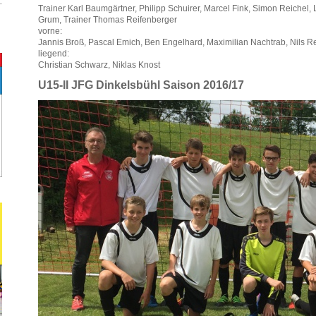
Trainer Karl Baumgärtner, Philipp Schuirer, Marcel Fink, Simon Reichel,
Grum, Trainer Thomas Reifenberger
vorne:
Jannis Broß, Pascal Emich, Ben Engelhard, Maximilian Nachtrab, Nils 
liegend:
Christian Schwarz, Niklas Knost
U15-II JFG Dinkelsbühl Saison 2016/17